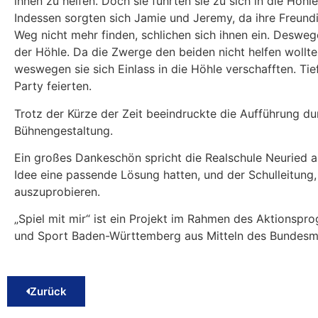
ihnen zu helfen. Doch sie führten sie zu sich in die Höhl
Indessen sorgten sich Jamie und Jeremy, da ihre Freu
Weg nicht mehr finden, schlichen sich ihnen ein. Deswe
der Höhle. Da die Zwerge den beiden nicht helfen wollt
weswegen sie sich Einlass in die Höhle verschafften. Tie
Party feierten.
Trotz der Kürze der Zeit beeindruckte die Aufführung du
Bühnengestaltung.
Ein großes Dankeschön spricht die Realschule Neuried 
Idee eine passende Lösung hatten, und der Schulleitung
auszuprobieren.
„Spiel mit mir“ ist ein Projekt im Rahmen des Aktionspr
und Sport Baden-Württemberg aus Mitteln des Bundesmin
Zurück