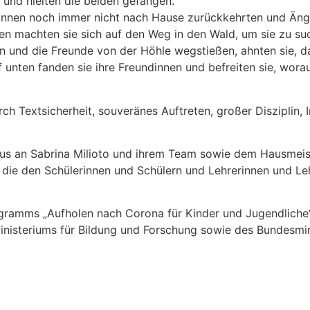
e und hielten die beiden gefangen.
ndinnen noch immer nicht nach Hause zurückkehrten und Ä
gen machten sie sich auf den Weg in den Wald, um sie zu s
en und die Freunde von der Höhle wegstießen, ahnten sie, 
f unten fanden sie ihre Freundinnen und befreiten sie, worau
rch Textsicherheit, souveränes Auftreten, großer Disziplin,
aus an Sabrina Milioto und ihrem Team sowie dem Hausmeist
, die den Schülerinnen und Schülern und Lehrerinnen und L
ogramms „Aufholen nach Corona für Kinder und Jugendliche“
isteriums für Bildung und Forschung sowie des Bundesminis