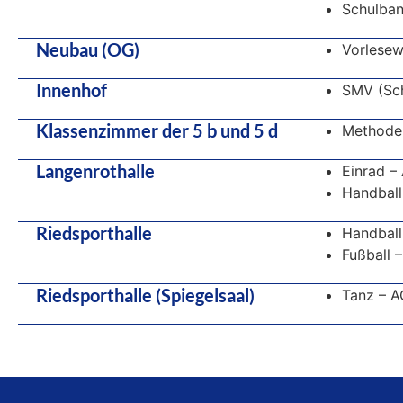
Schulba
Neubau (OG)
Vorlese
Innenhof
SMV (Sch
Klassenzimmer der 5 b und 5 d
Methoden
Langenrothalle
Einrad –
Handball
Riedsporthalle
Handbal
Fußball 
Riedsporthalle (Spiegelsaal)
Tanz – A