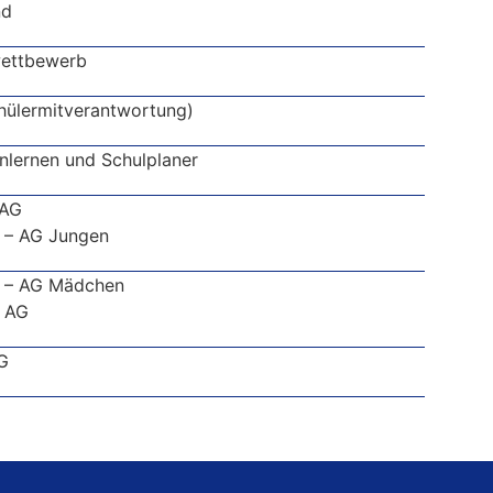
nd
wettbewerb
ülermitverantwortung)
lernen und Schulplaner
 AG
 – AG Jungen
l – AG Mädchen
– AG
G